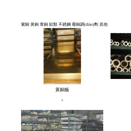
紫銅
黃銅
青銅
鋁類
不銹鋼
廢銅調(diào)劑
其他
黃銅板
+