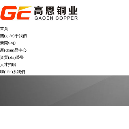
首頁
關(guān)于我們
新聞中心
產(chǎn)品中心
資質(zhì)榮譽
人才招聘
聯(lián)系我們