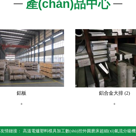
產(chǎn)品中心
鋁板
鋁合金大排 (2)
+
+
友情鏈接：
高溫電爐
塑料模具加工
數(shù)控外圓磨床
超細(xì)氣流分級機