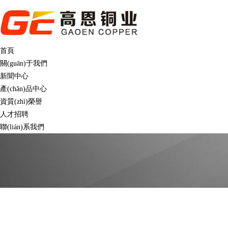
首頁
關(guān)于我們
新聞中心
產(chǎn)品中心
資質(zhì)榮譽
人才招聘
聯(lián)系我們