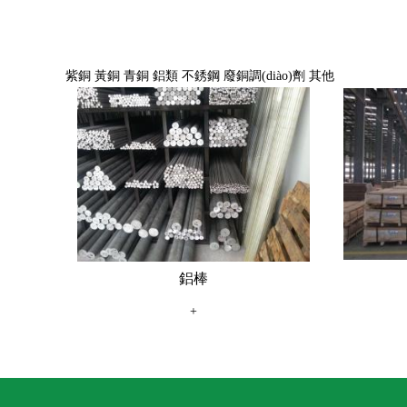
紫銅
黃銅
青銅
鋁類
不銹鋼
廢銅調(diào)劑
其他
鋁棒
+