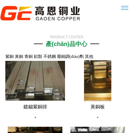
PRODUCT CENTER
產(chǎn)品中心
紫銅
黃銅
青銅
鋁類
不銹鋼
廢銅調(diào)劑
其他
鍍錫紫銅排
黃銅板
+
+