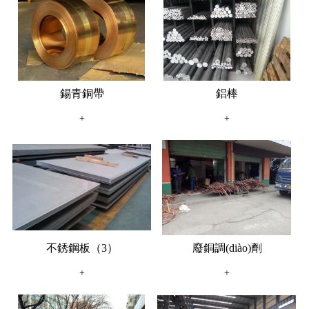
錫青銅帶
鋁棒
+
+
不銹鋼板（3）
廢銅調(diào)劑
+
+